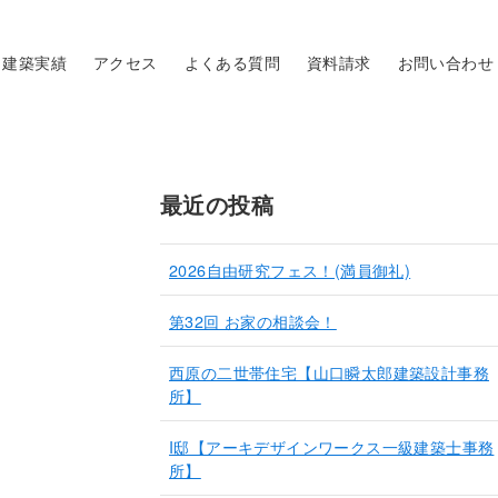
建築実績
アクセス
よくある質問
資料請求
お問い合わせ
最近の投稿
2026自由研究フェス！(満員御礼)
第32回 お家の相談会！
西原の二世帯住宅【山口瞬太郎建築設計事務
所】
I邸【アーキデザインワークス一級建築士事務
所】