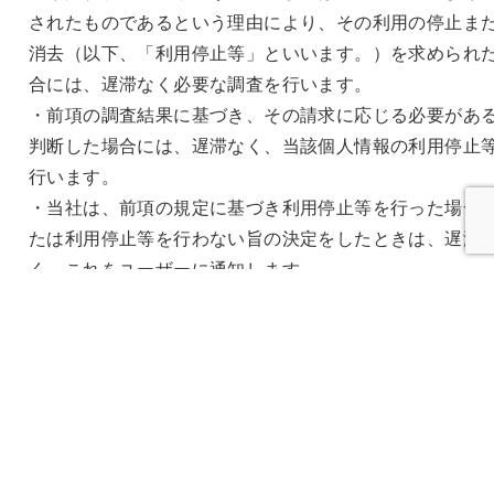
されたものであるという理由により、その利用の停止ま
消去（以下、「利用停止等」といいます。）を求められ
合には、遅滞なく必要な調査を行います。
・前項の調査結果に基づき、その請求に応じる必要があ
判断した場合には、遅滞なく、当該個人情報の利用停止
行います。
・当社は、前項の規定に基づき利用停止等を行った場合
たは利用停止等を行わない旨の決定をしたときは、遅滞
く、これをユーザーに通知します。
・前2項にかかわらず、利用停止等に多額の費用を有する
合その他利用停止等を行うことが困難な場合であって、
ザーの権利利益を保護するために必要なこれに代わるべ
置をとれる場合は、この代替策を講じるものとします。
第9条（プライバシーポリシーの変更）
・本ポリシーの内容は、法令その他本ポリシーに別段の